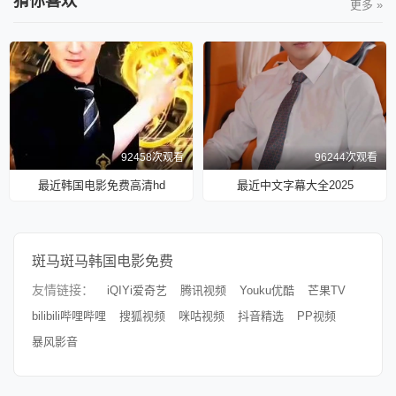
猜你喜欢
更多 »
92458次观看
96244次观看
最近韩国电影免费高清hd
最近中文字幕大全2025
斑马斑马韩国电影免费
友情链接：
iQIYi爱奇艺
腾讯视频
Youku优酷
芒果TV
bilibili哔哩哔哩
搜狐视频
咪咕视频
抖音精选
PP视频
暴风影音